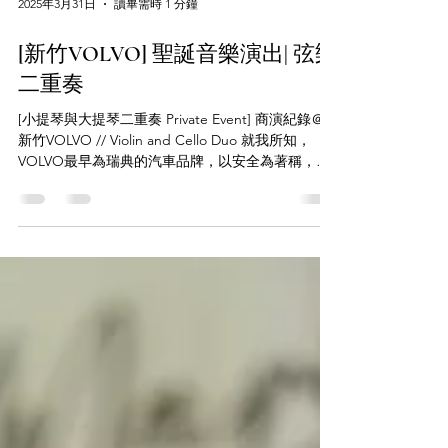
2025年3月31日
讀畢需時 1 分鐘
[新竹VOLVO] 聖誕音樂演出| 弦樂
二重奏
[小提琴與大提琴二重奏 Private Event] 商演紀錄＠
新竹VOLVO // Violin and Cello Duo 就我所知，
VOLVO最早為瑞典的汽車品牌，以安全為著稱，近
年來也推出許多款電動車，回美國租車時，我也總
是選VOLVO的車，開起來最順手。 很開心這次可以
到新竹基地為他們的聖誕節活動表演，連續演奏3小
時，近40首曲目，觀眾不是很安靜地享用午茶就是
一面看書聽我們表演。 尤其當演到神隱少女之時，
大家都放下手上的東西專心聆聽， 久石讓的曲目總
是會有這種魔力。 One Summer's Day 此次也感謝
行銷部兩位超級熱心的員工相助，讓我們有效率地
在每個時段快速切換。