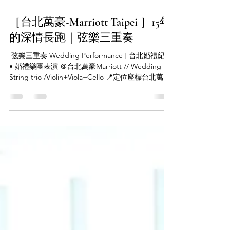
2025年5月25日
讀畢需時 1 分鐘
［台北萬豪-Marriott Taipei ］15年
的深情長跑｜弦樂三重奏
[弦樂三重奏 Wedding Performance ] 台北婚禮紀錄
• 婚禮樂團表演 ＠台北萬豪Marriott // Wedding
String trio /Violin+Viola+Cello 📍定位座標台北萬豪
36F F&B 從高中到決定攜手邁入人生的下一個階
段，這對新人長跑15年。能想像嗎？15年是大部分
90後一半的人生.. 會認識他們，是因為去年的也在新
人的哥哥婚禮上作為婚禮樂團演奏。很開心再次見
到他們，也見證了一個家族內的許多喜事，非常感
動。 在彩排時… 當B轉身擁抱母親的那一刻，時間
彷彿禁止了.. 白紗如雲，緊緊繞住彼此的雙手，最難
捨的，不是離開家，而是讓父母放手，告訴他們：
我會很好，謝謝這些年你們的照顧..然後與自己選擇
的伴侶扶持度過下半生。 「人生中最難說出口的
話，往往是最深的愛。」 在婚禮的某些瞬間，尤其
是講誓言與父母拜別時，我終於懂了這句話的意