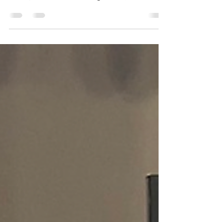
[W Hotel Taipei] 向日葵的約定X哆
拉a夢｜吉他與小提琴二重奏
Guitar and Violin Duo
[吉他與小提琴二重奏 婚禮晚宴] A&E 紀錄＠W
Hotel Taipei (台北W飯店） // Guitar and Violin Duo
Hi！我是Alice Shall We Strings的創辦人 此次的新
人就是我自己 請讓不害臊的我來介紹這次的組合吧:)
（都是為了讓大家知道吉他與小提琴的組合是有多
麼的動聽！） 我本身非常喜歡日本動畫ドラえもん
（哆拉A夢） 向日葵的約定是多拉a夢ドラえもん電
影Stand by me的片尾曲 而在我的婚禮上 我選擇這
首向日葵的約定當成我的進場音樂 是因為這首曲目
的溫暖與堅定 就象徵我與我先生的愛情與羈絆。 我
自己把這首曲目改編成可以給吉他與小提琴演奏的
版本 希望能把這個『約定』傳達給在場所有的親朋
好友與當下的我與老公。 小提琴溫暖醇厚、吉他就
像微風吹拂 這兩個樂器是是非常少見的搭配 但我自
己為了追求夢想中婚禮音樂（樂團）的聲音極致 我
選擇了這樣一個比較不常見的配器。 對於心目中的
聲音，每個人有不同的看法 對我來說，婚禮的樂曲