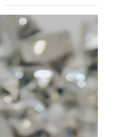
日子就是這麼的庸常，卻有細碎的東西，如太陽碎
的光芒，灑落一地，有時也如陣雨，陰晴不定，或
許人生就是我們在這交錯的日常中，找出每一天的
小亮點。 一早就與夥伴到會場彩排，一切都安頓好
只等婚禮開始。 第一次見面之前，我不認識她，但
她一開口，字字句句的溫柔好像要融化我的心，第
一次對人有這樣的感覺，感覺不管對方是誰，她都
會用心好好對待，這是我對新娘的第一印象，非常
深刻。此刻我甚至覺得，她的另一半好幸運找到這
樣的女孩，而沒想到原來新郎一樣很貼心、紳士，
當天自己是新郎卻還處理了許多雜事（因為我自己
也結過婚所以我知道這是非常困難的）。可謂本 質
相同的，就會互相吸引-------吸引力法則 。 緣份或
許就是從這裡開始的，在做完這場婚禮不久，她的
家人也邀請我們去另一場婚宴演出，（這是後話
了，但心中充滿無比感謝）接二連三的喜事，真讓
我不禁在心中替他們開心。