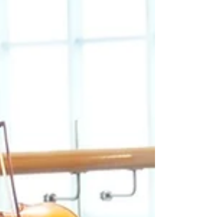
思。 一場有笑有淚的婚禮，當然也要有許多的可以
掌聲的Moment～ F&B 不僅大跳熱舞，更是拿出刷
盤（DJ)絕活，第一次碰到現場刷盤全場High爆的婚
禮呢～...