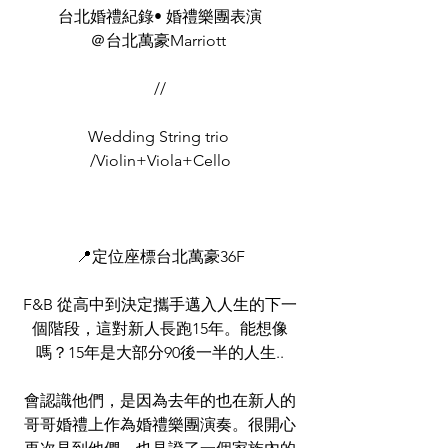
台北婚禮紀錄• 婚禮樂團表演
＠台北萬豪Marriott 
//
Wedding String trio 
/Violin+Viola+Cello
📍定位座標台北萬豪36F
F&B 從高中到決定攜手邁入人生的下一
個階段，這對新人長跑15年。能想像
嗎？15年是大部分90後一半的人生..
會認識他們，是因為去年的也在新人的
哥哥婚禮上作為婚禮樂團演奏。很開心