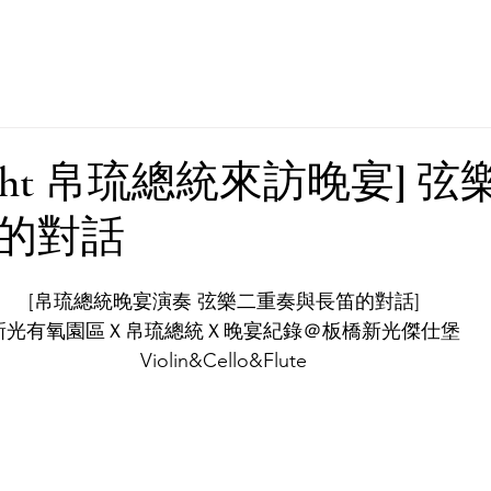
 Night 帛琉總統來訪晚宴] 
的對話
[帛琉總統晚宴演奏 弦樂二重奏與長笛的對話]
新光有氧園區Ｘ帛琉總統Ｘ晚宴紀錄＠板橋新光傑仕堡
Violin&Cello&Flute