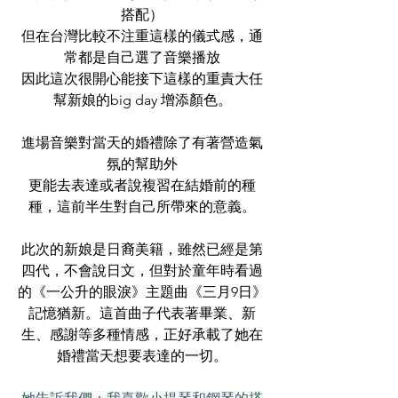
搭配）
但在台灣比較不注重這樣的儀式感，通
常都是自己選了音樂播放
因此這次很開心能接下這樣的重責大任
幫新娘的big day 增添顏色。
進場音樂對當天的婚禮除了有著營造氣
氛的幫助外
更能去表達或者說複習在結婚前的種
種，這前半生對自己所帶來的意義。
此次的新娘是日裔美籍，雖然已經是第
四代，不會說日文，但對於童年時看過
的《一公升的眼淚》主題曲《三月9日》
記憶猶新。這首曲子代表著畢業、新
生、感謝等多種情感，正好承載了她在
婚禮當天想要表達的一切。