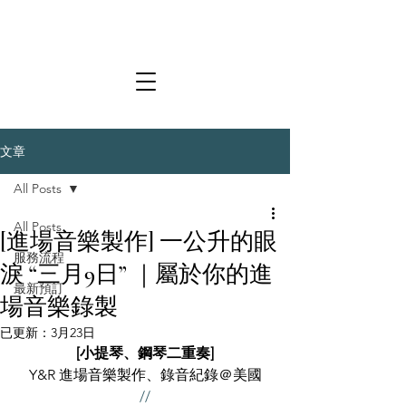
文章
All Posts
All Posts
[進場音樂製作] 一公升的眼
服務流程
淚 “三月9日” ｜屬於你的進
最新預訂
場音樂錄製
已更新：
3月23日
[小提琴、鋼琴二重奏
]
Y&R 進場音樂製作、錄音紀錄＠
美國
//